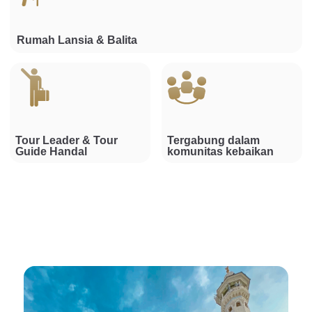
Rumah Lansia & Balita
Tour Leader & Tour
Tergabung dalam
Guide Handal
komunitas kebaikan