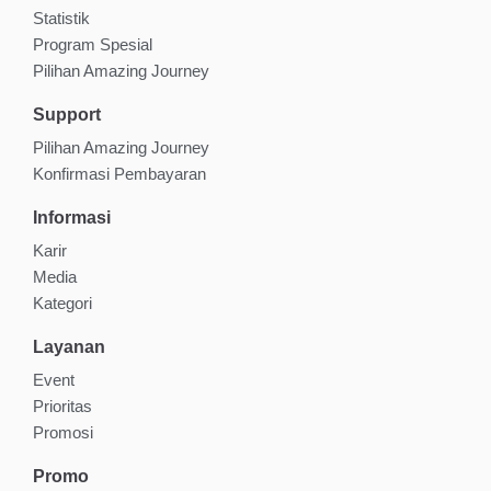
Statistik
Program Spesial
Pilihan Amazing Journey
Support
Pilihan Amazing Journey
Konfirmasi Pembayaran
Informasi
Karir
Media
Kategori
Layanan
Event
Prioritas
Promosi
Promo