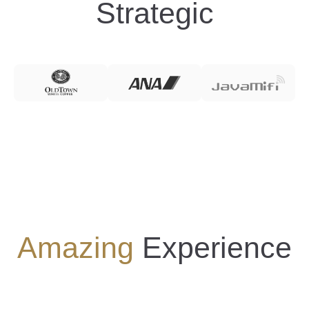
Strategic
Amazing
Experience