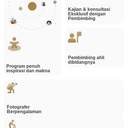
Kajian & konsultasi
Eksklusif dengan
Pembimbing
Pembimbing ahli
dibidangnya
Program penuh
inspirasi dan makna
Fotografer
Berpengalaman