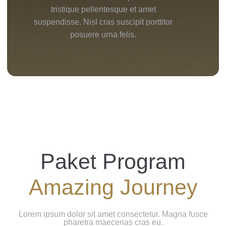
tristique pellentesque et amet
suspendisse. Nisl cras suscipit porttitor
posuere urna felis.
Paket Program
Amazing Journey
Lorem ipsum dolor sit amet consectetur. Magna fusce
pharetra maecenas cras eu.